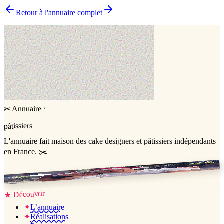
▸
Pourquoi choisir un pâtissier indépendant ?
Retour à l'annuaire complet
·
Annuaire
✂
pâtissiers
L'annuaire
fait maison
des cake designers et pâtissiers indépendants
en France. ✂️
Jessica & Jérémy ♡
Découvrir
★
✦
L’annuaire
✦
Réalisations