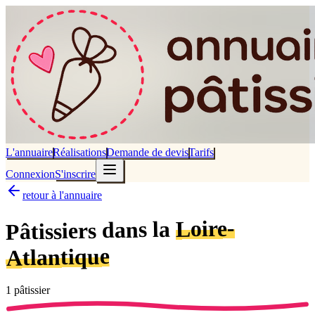
L'annuaire
Réalisations
Demande de devis
Tarifs
Connexion
S'inscrire
retour à l'annuaire
Loire-
dans la
Pâtissiers
Atlantique
1
pâtissier