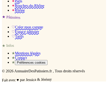
✦
Paris
✦
Bouches-du-Rhône
✦
Rhône
★
Pâtissiers
♡
Créer mon compte
♡
Espace pâtissier
♡
Tarifs
Infos
★
★
Mentions légales
★
Contact
★
Préférences cookies
©
2026
AnnuaireDesPatissiers.fr
, Tous droits réservés
par Jessica & Jérémy
♥
Fait avec