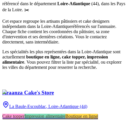
référencé
dans le département
Loire-Atlantique
(
44
),
dans les Pays
de la Loire
.
✂️
Cet espace regroupe les artisans pâtissiers et cake designers
indépendants
dans la Loire-Atlantique
référencés sur l'annuaire.
Chaque fiche contient les coordonnées du pâtissier, sa zone
d'intervention et ses dernières créations. Vous le contactez
directement, sans intermédiaire.
Les spécialités les plus représentées
dans la Loire-Atlantique
sont
actuellement
boutique en ligne, cake topper, impression
alimentaire
. Vous pouvez filtrer la liste par spécialité, ou explorer
les villes du département pour resserrer la recherche.
Araanza Cake's Store
La Baule-Escoublac,
Loire-Atlantique (44)
Cake topper
Impression alimentaire
Boutique en ligne