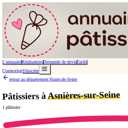
L'annuaire
Réalisations
Demande de devis
Tarifs
Connexion
S'inscrire
retour au département Hauts-de-Seine
Asnières-sur-Seine
Pâtissiers à
1
pâtissier