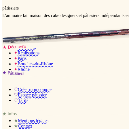
pâtissiers
L'annuaire
fait maison
des cake designers et pâtissiers indépendants e
Jessica & Jérémy ♡
Découvrir
★
✦
L’annuaire
✦
Réalisations
✦
Paris
✦
Bouches-du-Rhône
✦
Rhône
★
Pâtissiers
♡
Créer mon compte
♡
Espace pâtissier
♡
Tarifs
Infos
★
★
Mentions légales
★
Contact