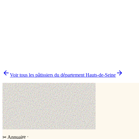
Boutique en ligne
1
Cake design
1
Impression alimentaire
1
▸
Combien y a-t-il de pâtissiers indépendants à Asnières-sur-Seine ?
▸
Quels délais prévoir pour commander un gâteau ?
▸
Livraison ou retrait à Asnières-sur-Seine ?
▸
Comment comparer plusieurs pâtissiers en une fois ?
Voir tous les pâtissiers du département
Hauts-de-Seine
·
Annuaire
✂