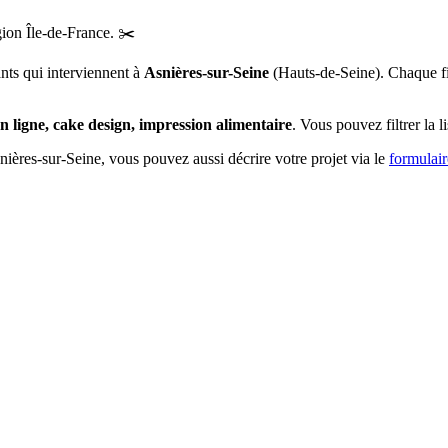
égion
Île-de-France
.
✂️
ants qui interviennent à
Asnières-sur-Seine
(
Hauts-de-Seine
)
. Chaque fi
n ligne, cake design, impression alimentaire
. Vous pouvez filtrer la l
nières-sur-Seine
, vous pouvez aussi décrire votre projet via le
formulai