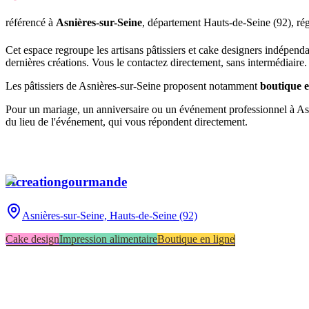
référencé
à
Asnières-sur-Seine
, département
Hauts-de-Seine
(
92
), r
Cet espace regroupe les artisans pâtissiers et cake designers indépend
dernières créations. Vous le contactez directement, sans intermédiaire.
Les pâtissiers de
Asnières-sur-Seine
proposent notamment
boutique e
Pour un mariage, un anniversaire ou un événement professionnel à
As
du lieu de l'événement, qui vous répondent directement.
Hcreationgourmande
Asnières-sur-Seine,
Hauts-de-Seine (92)
Cake design
Impression alimentaire
Boutique en ligne