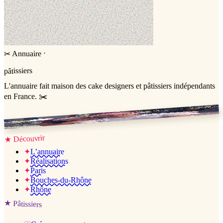
·
Annuaire
✂
pâtissiers
L'annuaire
fait maison
des cake designers et pâtissiers indépendants
en France. ✂️
Jessica & Jérémy ♡
Découvrir
★
✦
L’annuaire
✦
Réalisations
✦
Paris
✦
Bouches-du-Rhône
✦
Rhône
★
Pâtissiers