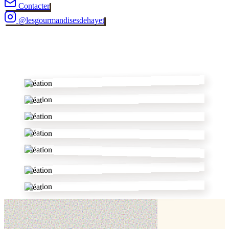
Contacter
@
lesgourmandisesdehayet
✂
Création
Création
Création
Création
Création
Création
Création