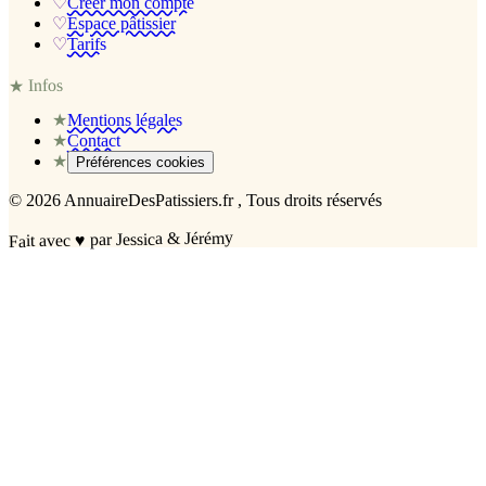
♡
Créer mon compte
♡
Espace pâtissier
♡
Tarifs
Infos
★
★
Mentions légales
★
Contact
★
Préférences cookies
©
2026
AnnuaireDesPatissiers.fr
, Tous droits réservés
par Jessica & Jérémy
♥
Fait avec