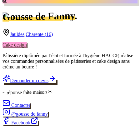
🎂
.
Gousse de Fanny
Jauldes
,
Charente
(
16
)
Cake design
Pâtissière diplômée par l'état et formée à l'hygiène HACCP, réalise
vos commandes personnalisées de pâtisseries et cake design sans
crème au beurre !
Demander un devis
✂
faite maison
~ réponse
Contacter
@
gousse.de.fanny
Facebook