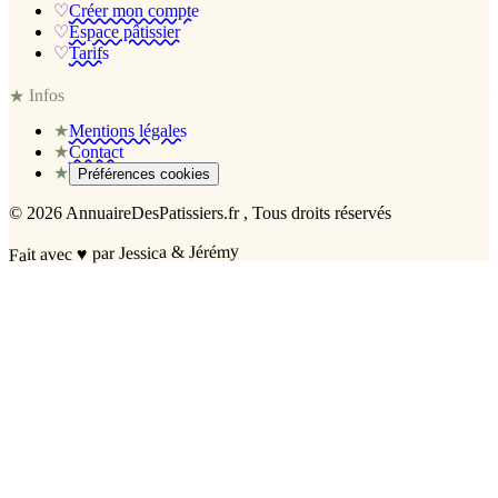
♡
Créer mon compte
♡
Espace pâtissier
♡
Tarifs
Infos
★
★
Mentions légales
★
Contact
★
Préférences cookies
©
2026
AnnuaireDesPatissiers.fr
, Tous droits réservés
par Jessica & Jérémy
♥
Fait avec