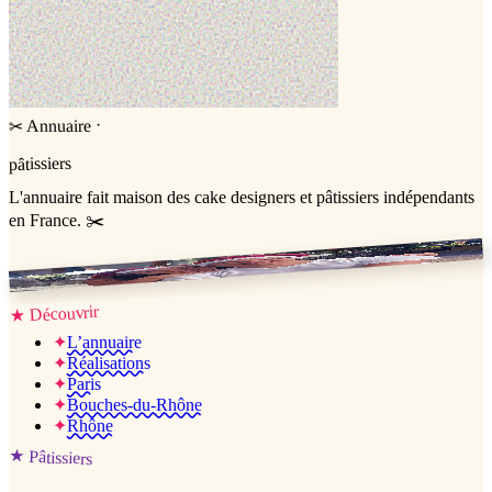
·
Annuaire
✂
pâtissiers
L'annuaire
fait maison
des cake designers et pâtissiers indépendants
en France. ✂️
Jessica & Jérémy ♡
Découvrir
★
✦
L’annuaire
✦
Réalisations
✦
Paris
✦
Bouches-du-Rhône
✦
Rhône
★
Pâtissiers