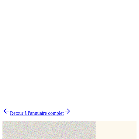
Jauldes
1
Cake design
1
▸
Combien y a-t-il de pâtissiers indépendants dans la Charente ?
▸
Quels délais prévoir pour commander un gâteau ?
▸
Livraison ou retrait sur place ?
▸
Comment choisir le bon pâtissier ?
▸
Pourquoi choisir un pâtissier indépendant ?
Retour à l'annuaire complet