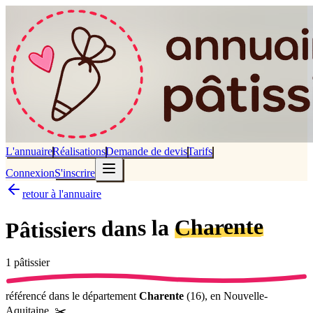
L'annuaire
Réalisations
Demande de devis
Tarifs
Connexion
S'inscrire
retour à l'annuaire
Charente
dans la
Pâtissiers
1
pâtissier
référencé
dans le département
Charente
(
16
),
en Nouvelle-
Aquitaine
.
✂️