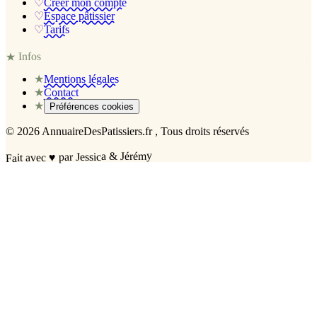
♡
Créer mon compte
♡
Espace pâtissier
♡
Tarifs
Infos
★
★
Mentions légales
★
Contact
★
Préférences cookies
©
2026
AnnuaireDesPatissiers.fr
, Tous droits réservés
par Jessica & Jérémy
♥
Fait avec