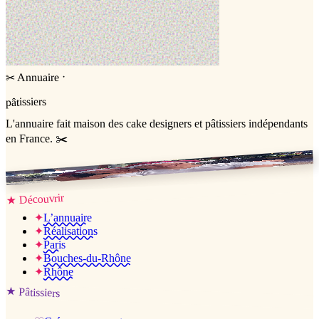
·
Annuaire
✂
pâtissiers
L'annuaire
fait maison
des cake designers et pâtissiers indépendants
en France. ✂️
Jessica & Jérémy ♡
Découvrir
★
✦
L’annuaire
✦
Réalisations
✦
Paris
✦
Bouches-du-Rhône
✦
Rhône
★
Pâtissiers