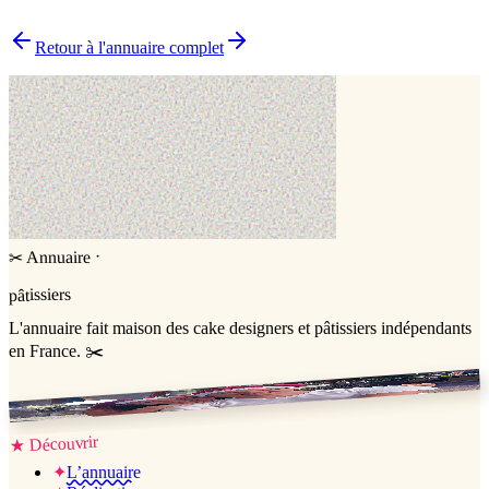
▸
Comment choisir le bon pâtissier ?
▸
Pourquoi choisir un pâtissier indépendant ?
Retour à l'annuaire complet
·
Annuaire
✂
pâtissiers
L'annuaire
fait maison
des cake designers et pâtissiers indépendants
en France. ✂️
Jessica & Jérémy ♡
Découvrir
★
✦
L’annuaire