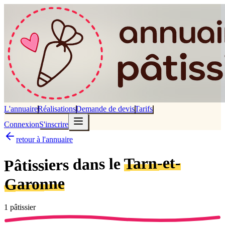
L'annuaire
Réalisations
Demande de devis
Tarifs
Connexion
S'inscrire
retour à l'annuaire
Tarn-et-
dans le
Pâtissiers
Garonne
1
pâtissier