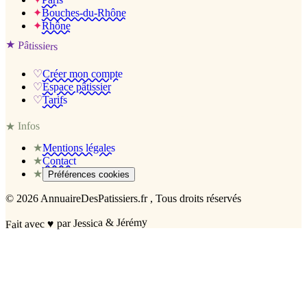
✦
Bouches-du-Rhône
✦
Rhône
★
Pâtissiers
♡
Créer mon compte
♡
Espace pâtissier
♡
Tarifs
Infos
★
★
Mentions légales
★
Contact
★
Préférences cookies
©
2026
AnnuaireDesPatissiers.fr
, Tous droits réservés
par Jessica & Jérémy
♥
Fait avec