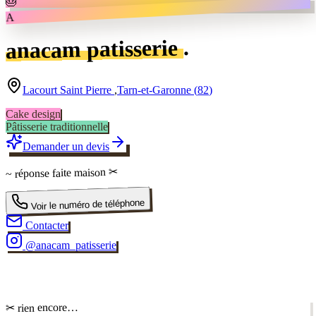
🎂
A
.
anacam patisserie
Lacourt Saint Pierre
,
Tarn-et-Garonne
(
82
)
Cake design
Pâtisserie traditionnelle
Demander un devis
✂
faite maison
~ réponse
Voir le numéro de téléphone
Contacter
@
anacam_patisserie
✂
✂ rien encore…