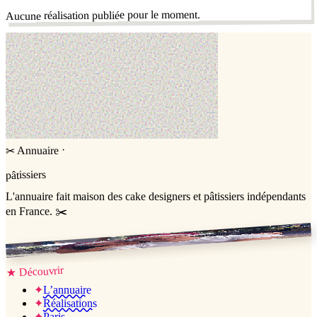
Aucune réalisation publiée pour le moment.
·
Annuaire
✂
pâtissiers
L'annuaire
fait maison
des cake designers et pâtissiers indépendants
en France. ✂️
Jessica & Jérémy ♡
Découvrir
★
✦
L’annuaire
✦
Réalisations
✦
Paris