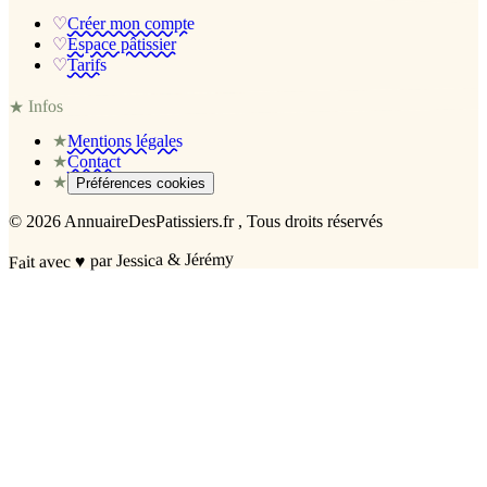
♡
Créer mon compte
♡
Espace pâtissier
♡
Tarifs
Infos
★
★
Mentions légales
★
Contact
★
Préférences cookies
©
2026
AnnuaireDesPatissiers.fr
, Tous droits réservés
par Jessica & Jérémy
♥
Fait avec