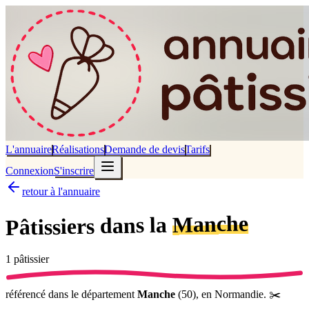
L'annuaire
Réalisations
Demande de devis
Tarifs
Connexion
S'inscrire
retour à l'annuaire
Manche
dans la
Pâtissiers
1
pâtissier
référencé
dans le département
Manche
(
50
),
en Normandie
.
✂️