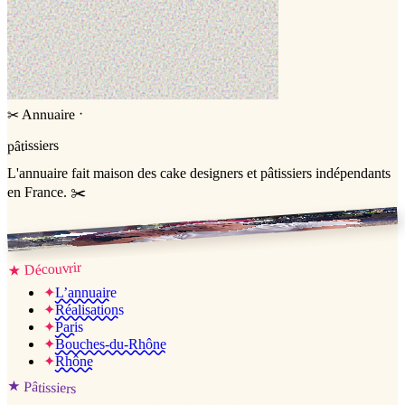
·
Annuaire
✂
pâtissiers
L'annuaire
fait maison
des cake designers et pâtissiers indépendants
en France. ✂️
Jessica & Jérémy ♡
Découvrir
★
✦
L’annuaire
✦
Réalisations
✦
Paris
✦
Bouches-du-Rhône
✦
Rhône
★
Pâtissiers