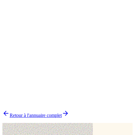
Saint-Lô
1
Biscuit
1
Impression alimentaire
1
▸
Combien y a-t-il de pâtissiers indépendants dans la Manche ?
▸
Quels délais prévoir pour commander un gâteau ?
▸
Livraison ou retrait sur place ?
▸
Comment choisir le bon pâtissier ?
▸
Pourquoi choisir un pâtissier indépendant ?
Retour à l'annuaire complet