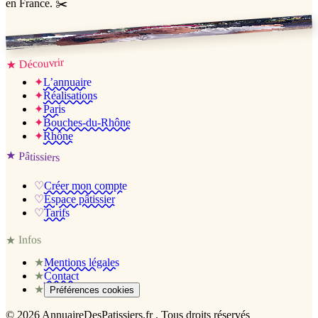
en France. ✂️
Jessica & Jérémy ♡
Découvrir
★
✦
L’annuaire
✦
Réalisations
✦
Paris
✦
Bouches-du-Rhône
✦
Rhône
★
Pâtissiers
♡
Créer mon compte
♡
Espace pâtissier
♡
Tarifs
Infos
★
★
Mentions légales
★
Contact
★
Préférences cookies
©
2026
AnnuaireDesPatissiers.fr
, Tous droits réservés