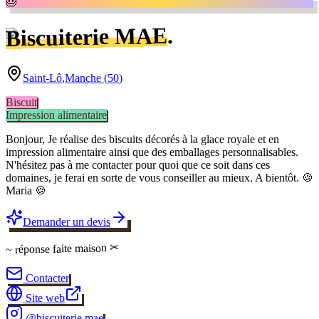
🎂
.
Biscuiterie MAE
Saint-Lô
,
Manche
(
50
)
Biscuit
Impression alimentaire
Bonjour, Je réalise des biscuits décorés à la glace royale et en
impression alimentaire ainsi que des emballages personnalisables.
N'hésitez pas à me contacter pour quoi que ce soit dans ces
domaines, je ferai en sorte de vous conseiller au mieux. A bientôt. 🍪
Maria 🍪
Demander un devis
✂
faite maison
~ réponse
Contacter
Site web
@
biscuiterie.mae