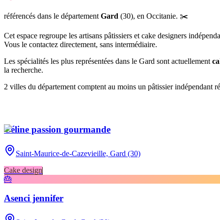
référencé
s
dans le département
Gard
(
30
),
en Occitanie
.
✂️
Cet espace regroupe les artisans pâtissiers et cake designers indépend
Vous le contactez directement, sans intermédiaire.
Les spécialités les plus représentées
dans le Gard
sont actuellement
ca
la recherche.
2
ville
s
du département compte
nt
au moins un pâtissier indépendant réf
Céline passion gourmande
Saint-Maurice-de-Cazevieille,
Gard (30)
Cake design
🎂
Asenci jennifer