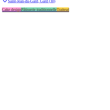
Saint-Jean-du-Gard,
Gard (30)
Cake design
Pâtisserie traditionnelle
Traiteur
Saint-Jean-du-Gard
1
Saint-Maurice-de-Cazevieille
1
Cake design
2
Pâtisserie traditionnelle
1
Traiteur
1
▸
Combien y a-t-il de pâtissiers indépendants dans le Gard ?