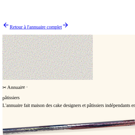
▸
Quels délais prévoir pour commander un gâteau ?
▸
Livraison ou retrait sur place ?
▸
Comment choisir le bon pâtissier ?
▸
Pourquoi choisir un pâtissier indépendant ?
Retour à l'annuaire complet
·
Annuaire
✂
pâtissiers
L'annuaire
fait maison
des cake designers et pâtissiers indépendants e
Jessica & Jérémy ♡