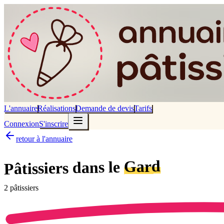
L'annuaire
Réalisations
Demande de devis
Tarifs
Connexion
S'inscrire
retour à l'annuaire
Gard
dans le
Pâtissiers
2
pâtissier
s