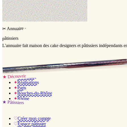
·
Annuaire
✂
pâtissiers
L'annuaire
fait maison
des cake designers et pâtissiers indépendants e
Jessica & Jérémy ♡
Découvrir
★
✦
L’annuaire
✦
Réalisations
✦
Paris
✦
Bouches-du-Rhône
✦
Rhône
★
Pâtissiers
♡
Créer mon compte
♡
Espace pâtissier