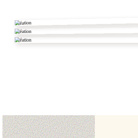
✂
Création
Création
Création
dans le Gard
autres pâtissiers
✦
voir tout le département
🎂
Asenci jennifer
Saint-Jean-du-Gard,
Gard (30)
Cake design
Pâtisserie traditionnelle
Traiteur