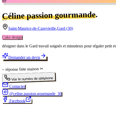
🎂
.
Céline passion gourmande
Saint-Maurice-de-Cazevieille
,
Gard
(
30
)
Cake design
désigner dans le Gard travail soignés et minutieux pour régaler petit et
Demander un devis
✂
faite maison
~ réponse
Voir le numéro de téléphone
Contacter
@
celine.passion.gourmande_30
Facebook