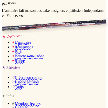
pâtissiers
L'annuaire
fait maison
des cake designers et pâtissiers indépendants
en France. ✂️
Jessica & Jérémy ♡
Découvrir
★
✦
L’annuaire
✦
Réalisations
✦
Paris
✦
Bouches-du-Rhône
✦
Rhône
★
Pâtissiers
♡
Créer mon compte
♡
Espace pâtissier
♡
Tarifs
Infos
★
★
Mentions légales