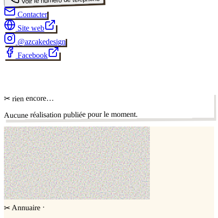
Contacter
Site web
@
azcakedesign
Facebook
✂
✂ rien encore…
Aucune réalisation publiée pour le moment.
·
Annuaire
✂