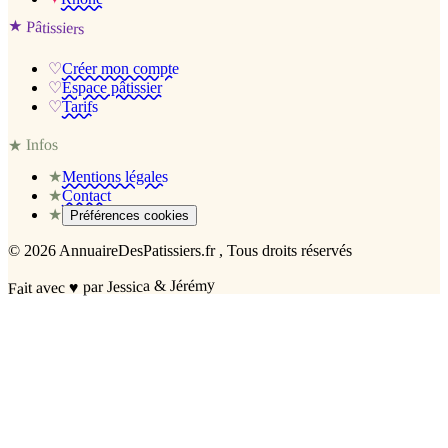
★
Pâtissiers
♡
Créer mon compte
♡
Espace pâtissier
♡
Tarifs
Infos
★
★
Mentions légales
★
Contact
★
Préférences cookies
©
2026
AnnuaireDesPatissiers.fr
, Tous droits réservés
par Jessica & Jérémy
♥
Fait avec