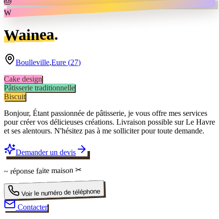
🎂
W
.
Wainea
Boulleville
,
Eure
(
27
)
Cake design
Pâtisserie traditionnelle
Biscuit
Bonjour, Étant passionnée de pâtisserie, je vous offre mes services
pour créer vos délicieuses créations. Livraison possible sur Le Havre
et ses alentours. N'hésitez pas à me solliciter pour toute demande.
Demander un devis
✂
faite maison
~ réponse
Voir le numéro de téléphone
Contacter