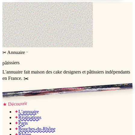
·
Annuaire
✂
pâtissiers
L'annuaire
fait maison
des cake designers et pâtissiers indépendants
en France. ✂️
Jessica & Jérémy ♡
Découvrir
★
✦
L’annuaire
✦
Réalisations
✦
Paris
✦
Bouches-du-Rhône
✦
Rhône