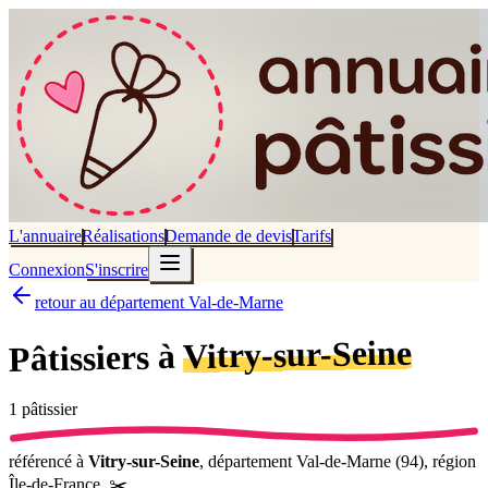
L'annuaire
Réalisations
Demande de devis
Tarifs
Connexion
S'inscrire
retour au département Val-de-Marne
Vitry-sur-Seine
Pâtissiers à
1
pâtissier
référencé
à
Vitry-sur-Seine
, département
Val-de-Marne
(
94
), région
Île-de-France
.
✂️