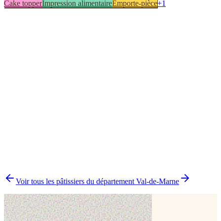
Cake topper
Impression alimentaire
Emporte-pièce
+
1
Cake topper
1
Emporte-pièce
1
Impression alimentaire
1
Pochoir
1
▸
Combien y a-t-il de pâtissiers indépendants à Vitry-sur-Seine ?
▸
Quels délais prévoir pour commander un gâteau ?
▸
Livraison ou retrait à Vitry-sur-Seine ?
▸
Comment comparer plusieurs pâtissiers en une fois ?
Voir tous les pâtissiers du département
Val-de-Marne