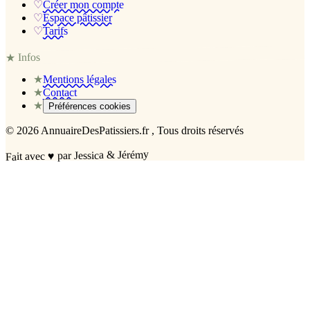
♡
Créer mon compte
♡
Espace pâtissier
♡
Tarifs
Infos
★
★
Mentions légales
★
Contact
★
Préférences cookies
©
2026
AnnuaireDesPatissiers.fr
, Tous droits réservés
par Jessica & Jérémy
♥
Fait avec