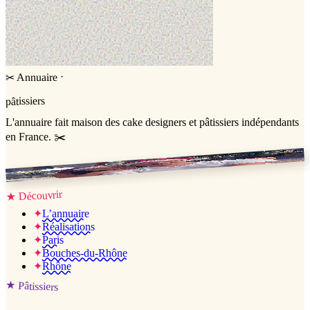
·
Annuaire
✂
pâtissiers
L'annuaire
fait maison
des cake designers et pâtissiers indépendants
en France. ✂️
Jessica & Jérémy ♡
Découvrir
★
✦
L’annuaire
✦
Réalisations
✦
Paris
✦
Bouches-du-Rhône
✦
Rhône
★
Pâtissiers