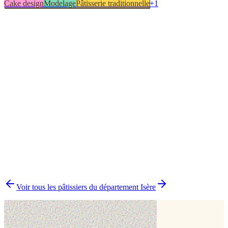
Cake design
Modelage
Pâtisserie traditionnelle
+
1
Biscuit
1
Cake design
1
Modelage
1
Pâtisserie traditionnelle
1
▸
Combien y a-t-il de pâtissiers indépendants à Villefontaine ?
▸
Quels délais prévoir pour commander un gâteau ?
▸
Livraison ou retrait à Villefontaine ?
▸
Comment comparer plusieurs pâtissiers en une fois ?
Voir tous les pâtissiers du département
Isère