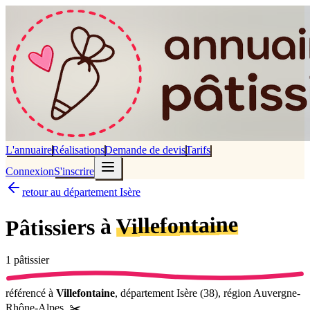
L'annuaire
Réalisations
Demande de devis
Tarifs
Connexion
S'inscrire
retour au département Isère
Villefontaine
Pâtissiers à
1
pâtissier
référencé
à
Villefontaine
, département
Isère
(
38
), région
Auvergne-
Rhône-Alpes
.
✂️