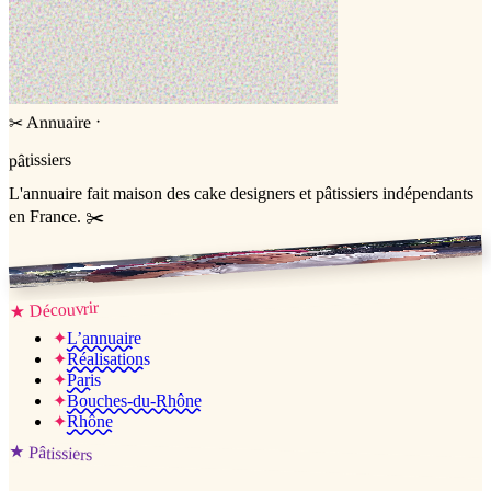
·
Annuaire
✂
pâtissiers
L'annuaire
fait maison
des cake designers et pâtissiers indépendants
en France. ✂️
Jessica & Jérémy ♡
Découvrir
★
✦
L’annuaire
✦
Réalisations
✦
Paris
✦
Bouches-du-Rhône
✦
Rhône
★
Pâtissiers