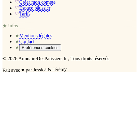
♡
Créer mon compte
♡
Espace pâtissier
♡
Tarifs
Infos
★
★
Mentions légales
★
Contact
★
Préférences cookies
©
2026
AnnuaireDesPatissiers.fr
, Tous droits réservés
par Jessica & Jérémy
♥
Fait avec