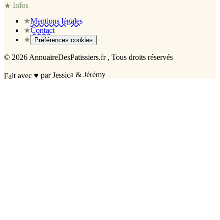
Infos
★
★
Mentions légales
★
Contact
★
Préférences cookies
©
2026
AnnuaireDesPatissiers.fr
, Tous droits réservés
par Jessica & Jérémy
♥
Fait avec