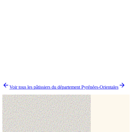
Cake design
1
Entremets
1
▸
Combien y a-t-il de pâtissiers indépendants à Thuir ?
▸
Quels délais prévoir pour commander un gâteau ?
▸
Livraison ou retrait à Thuir ?
▸
Comment comparer plusieurs pâtissiers en une fois ?
Voir tous les pâtissiers du département
Pyrénées-Orientales