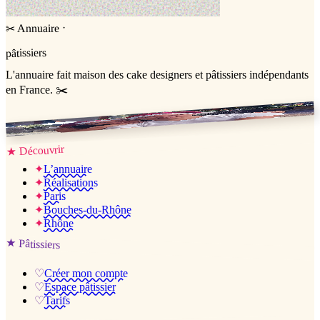
·
Annuaire
✂
pâtissiers
L'annuaire
fait maison
des cake designers et pâtissiers indépendants
en France. ✂️
Jessica & Jérémy ♡
Découvrir
★
✦
L’annuaire
✦
Réalisations
✦
Paris
✦
Bouches-du-Rhône
✦
Rhône
★
Pâtissiers
♡
Créer mon compte
♡
Espace pâtissier
♡
Tarifs