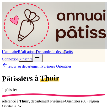
L'annuaire
Réalisations
Demande de devis
Tarifs
Connexion
S'inscrire
retour au département Pyrénées-Orientales
Thuir
Pâtissiers à
1
pâtissier
référencé
à
Thuir
, département
Pyrénées-Orientales
(
66
), région
Occitanie
.
✂️