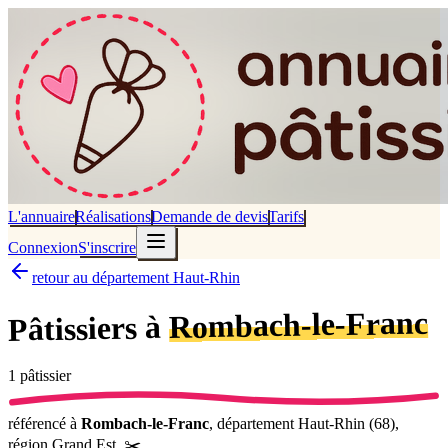
L'annuaire
Réalisations
Demande de devis
Tarifs
Connexion
S'inscrire
retour au département Haut-Rhin
Rombach-le-Franc
Pâtissiers à
1
pâtissier
référencé
à
Rombach-le-Franc
, département
Haut-Rhin
(
68
),
région
Grand Est
.
✂️