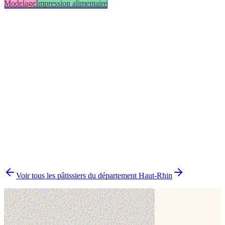
Modelage
Impression alimentaire
Impression alimentaire
1
Modelage
1
▸
Combien y a-t-il de pâtissiers indépendants à Rombach-le-Franc
?
▸
Quels délais prévoir pour commander un gâteau ?
▸
Livraison ou retrait à Rombach-le-Franc ?
▸
Comment comparer plusieurs pâtissiers en une fois ?
Voir tous les pâtissiers du département
Haut-Rhin