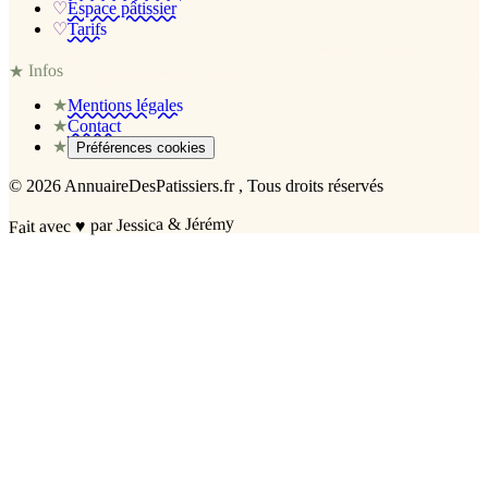
♡
Espace pâtissier
♡
Tarifs
Infos
★
★
Mentions légales
★
Contact
★
Préférences cookies
©
2026
AnnuaireDesPatissiers.fr
, Tous droits réservés
par Jessica & Jérémy
♥
Fait avec