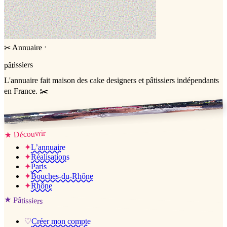
·
Annuaire
✂
pâtissiers
L'annuaire
fait maison
des cake designers et pâtissiers indépendants
en France. ✂️
Jessica & Jérémy ♡
Découvrir
★
✦
L’annuaire
✦
Réalisations
✦
Paris
✦
Bouches-du-Rhône
✦
Rhône
★
Pâtissiers
♡
Créer mon compte