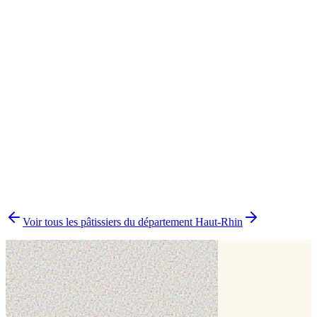
Cake design
1
Pâtisserie traditionnelle
1
▸
Combien y a-t-il de pâtissiers indépendants à Riedisheim ?
▸
Quels délais prévoir pour commander un gâteau ?
▸
Livraison ou retrait à Riedisheim ?
▸
Comment comparer plusieurs pâtissiers en une fois ?
Voir tous les pâtissiers du département
Haut-Rhin