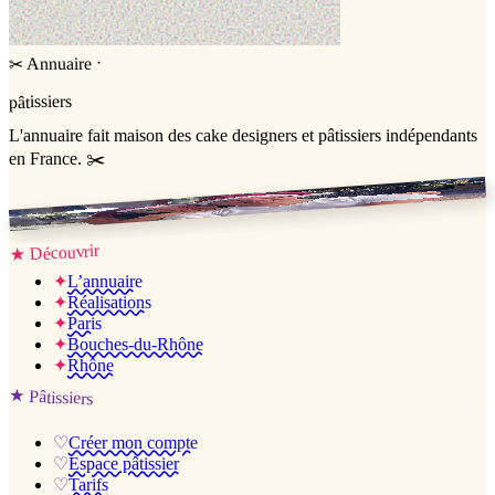
·
Annuaire
✂
pâtissiers
L'annuaire
fait maison
des cake designers et pâtissiers indépendants
en France. ✂️
Jessica & Jérémy ♡
Découvrir
★
✦
L’annuaire
✦
Réalisations
✦
Paris
✦
Bouches-du-Rhône
✦
Rhône
★
Pâtissiers
♡
Créer mon compte
♡
Espace pâtissier
♡
Tarifs