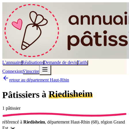
L'annuaire
Réalisations
Demande de devis
Tarifs
Connexion
S'inscrire
retour au département Haut-Rhin
Riedisheim
Pâtissiers à
1
pâtissier
référencé
à
Riedisheim
, département
Haut-Rhin
(
68
), région
Grand
Est
.
✂️