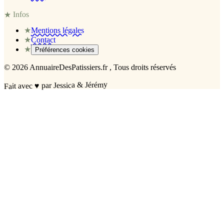
Infos
★
★
Mentions légales
★
Contact
★
Préférences cookies
©
2026
AnnuaireDesPatissiers.fr
, Tous droits réservés
par Jessica & Jérémy
♥
Fait avec