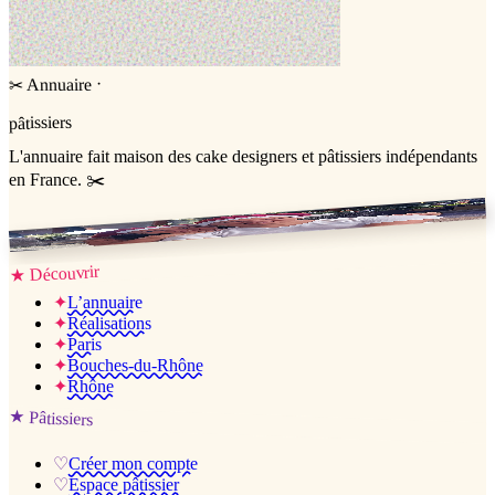
·
Annuaire
✂
pâtissiers
L'annuaire
fait maison
des cake designers et pâtissiers indépendants
en France. ✂️
Jessica & Jérémy ♡
Découvrir
★
✦
L’annuaire
✦
Réalisations
✦
Paris
✦
Bouches-du-Rhône
✦
Rhône
★
Pâtissiers
♡
Créer mon compte
♡
Espace pâtissier