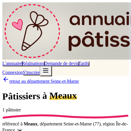
L'annuaire
Réalisations
Demande de devis
Tarifs
Connexion
S'inscrire
retour au département Seine-et-Marne
Meaux
Pâtissiers à
1
pâtissier
référencé
à
Meaux
, département
Seine-et-Marne
(
77
), région
Île-de-
France
.
✂️