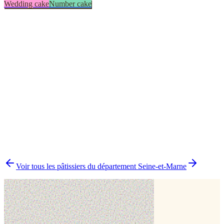
Wedding cake
Number cake
Number cake
1
Wedding cake
1
▸
Combien y a-t-il de pâtissiers indépendants à Meaux ?
▸
Quels délais prévoir pour commander un gâteau ?
▸
Livraison ou retrait à Meaux ?
▸
Comment comparer plusieurs pâtissiers en une fois ?
Voir tous les pâtissiers du département
Seine-et-Marne