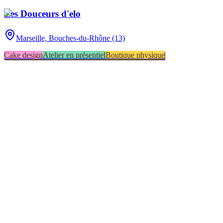
Les Douceurs d'elo
Marseille,
Bouches-du-Rhône (13)
Cake design
Atelier en présentiel
Boutique physique
Cake design
2
Atelier en présentiel
1
Boutique en ligne
1
Boutique physique
1
Impression alimentaire
1
Pâtisserie traditionnelle
1
▸
Combien y a-t-il de pâtissiers indépendants à Marseille ?