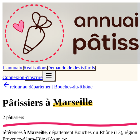
L'annuaire
Réalisations
Demande de devis
Tarifs
Connexion
S'inscrire
retour au département Bouches-du-Rhône
Marseille
Pâtissiers à
2
pâtissier
s
référencé
s
à
Marseille
, département
Bouches-du-Rhône
(
13
), région
Provence-Alpes-Côte d'Azur
.
✂️