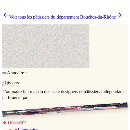
▸
Quels délais prévoir pour commander un gâteau ?
▸
Livraison ou retrait à Marseille ?
▸
Comment comparer plusieurs pâtissiers en une fois ?
Voir tous les pâtissiers du département
Bouches-du-Rhône
·
Annuaire
✂
pâtissiers
L'annuaire
fait maison
des cake designers et pâtissiers indépendants
en France. ✂️
Jessica & Jérémy ♡
Découvrir
★
✦
L’annuaire