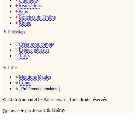
✦
Réalisations
✦
Paris
✦
Bouches-du-Rhône
✦
Rhône
★
Pâtissiers
♡
Créer mon compte
♡
Espace pâtissier
♡
Tarifs
Infos
★
★
Mentions légales
★
Contact
★
Préférences cookies
©
2026
AnnuaireDesPatissiers.fr
, Tous droits réservés
par Jessica & Jérémy
♥
Fait avec