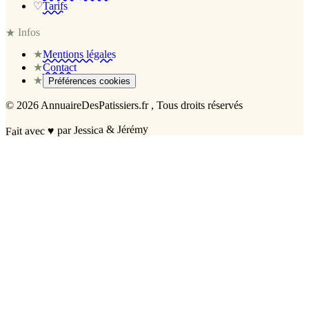
♡
Tarifs
Infos
★
★
Mentions légales
★
Contact
★
Préférences cookies
©
2026
AnnuaireDesPatissiers.fr
, Tous droits réservés
par Jessica & Jérémy
♥
Fait avec