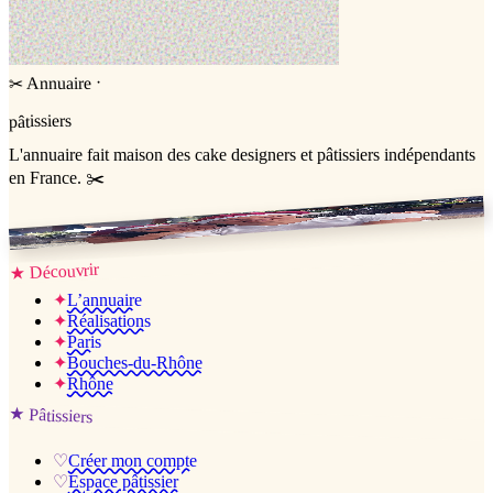
·
Annuaire
✂
pâtissiers
L'annuaire
fait maison
des cake designers et pâtissiers indépendants
en France. ✂️
Jessica & Jérémy ♡
Découvrir
★
✦
L’annuaire
✦
Réalisations
✦
Paris
✦
Bouches-du-Rhône
✦
Rhône
★
Pâtissiers
♡
Créer mon compte
♡
Espace pâtissier