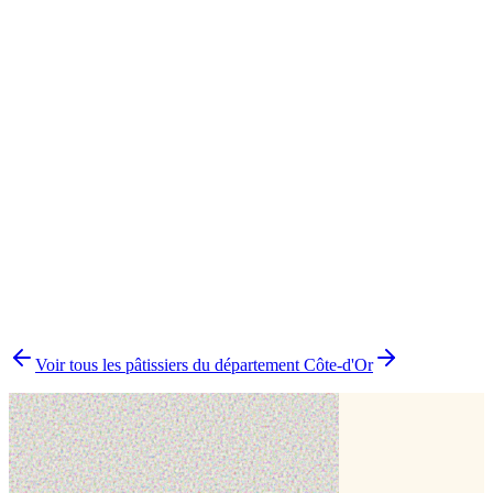
Cake design
1
Pâtisserie traditionnelle
1
Traiteur
1
▸
Combien y a-t-il de pâtissiers indépendants à Losne ?
▸
Quels délais prévoir pour commander un gâteau ?
▸
Livraison ou retrait à Losne ?
▸
Comment comparer plusieurs pâtissiers en une fois ?
Voir tous les pâtissiers du département
Côte-d'Or