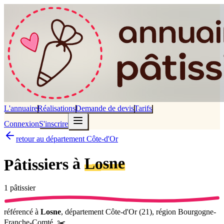
L'annuaire
Réalisations
Demande de devis
Tarifs
Connexion
S'inscrire
retour au département Côte-d'Or
Losne
Pâtissiers à
1
pâtissier
référencé
à
Losne
, département
Côte-d'Or
(
21
), région
Bourgogne-
Franche-Comté
.
✂️