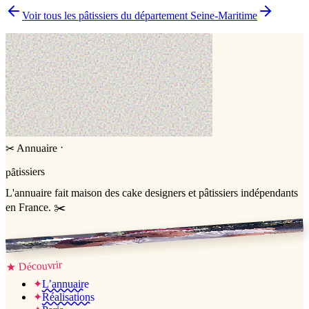
▸
Comment comparer plusieurs pâtissiers en une fois ?
Voir tous les pâtissiers du département
Seine-Maritime
·
Annuaire
✂
pâtissiers
L'annuaire
fait maison
des cake designers et pâtissiers indépendants
en France. ✂️
Jessica & Jérémy ♡
Découvrir
★
✦
L’annuaire
✦
Réalisations