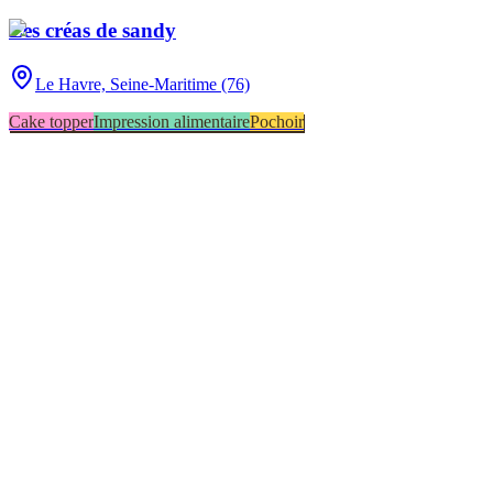
Les créas de sandy
Le Havre,
Seine-Maritime (76)
Cake topper
Impression alimentaire
Pochoir
Cake design
1
Cake topper
1
Impression alimentaire
1
Pochoir
1
▸
Combien y a-t-il de pâtissiers indépendants à Le Havre ?
▸
Quels délais prévoir pour commander un gâteau ?
▸
Livraison ou retrait à Le Havre ?