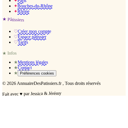
✦
Paris
✦
Bouches-du-Rhône
✦
Rhône
★
Pâtissiers
♡
Créer mon compte
♡
Espace pâtissier
♡
Tarifs
Infos
★
★
Mentions légales
★
Contact
★
Préférences cookies
©
2026
AnnuaireDesPatissiers.fr
, Tous droits réservés
par Jessica & Jérémy
♥
Fait avec