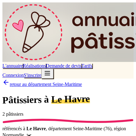
L'annuaire
Réalisations
Demande de devis
Tarifs
Connexion
S'inscrire
retour au département Seine-Maritime
Le Havre
Pâtissiers à
2
pâtissier
s
référencé
s
à
Le Havre
, département
Seine-Maritime
(
76
), région
Normandie
.
✂️