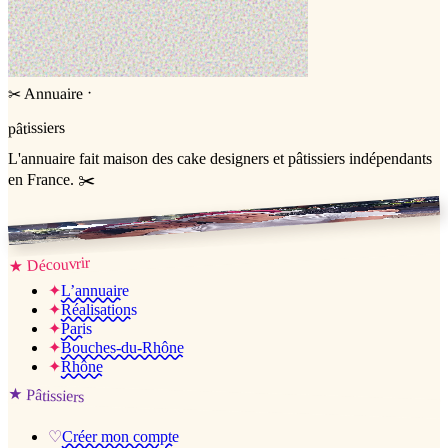
·
Annuaire
✂
pâtissiers
L'annuaire
fait maison
des cake designers et pâtissiers indépendants
en France. ✂️
Jessica & Jérémy ♡
Découvrir
★
✦
L’annuaire
✦
Réalisations
✦
Paris
✦
Bouches-du-Rhône
✦
Rhône
★
Pâtissiers
♡
Créer mon compte