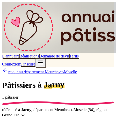
L'annuaire
Réalisations
Demande de devis
Tarifs
Connexion
S'inscrire
retour au département Meurthe-et-Moselle
Jarny
Pâtissiers à
1
pâtissier
référencé
à
Jarny
, département
Meurthe-et-Moselle
(
54
), région
Grand Est
.
✂️