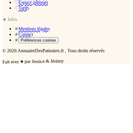
♡
Espace pâtissier
♡
Tarifs
Infos
★
★
Mentions légales
★
Contact
★
Préférences cookies
©
2026
AnnuaireDesPatissiers.fr
, Tous droits réservés
par Jessica & Jérémy
♥
Fait avec