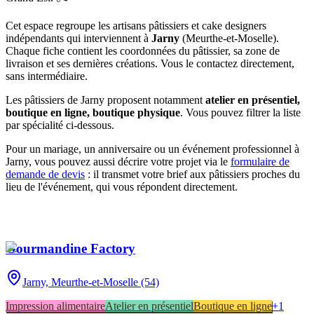
Cet espace regroupe les artisans pâtissiers et cake designers
indépendants qui interviennent à
Jarny
(
Meurthe-et-Moselle
)
.
Chaque fiche contient les coordonnées du pâtissier, sa zone de
livraison et ses dernières créations. Vous le contactez directement,
sans intermédiaire.
Les pâtissiers de
Jarny
proposent notamment
atelier en présentiel,
boutique en ligne, boutique physique
. Vous pouvez filtrer la liste
par spécialité ci-dessous.
Pour un mariage, un anniversaire ou un événement professionnel à
Jarny
, vous pouvez aussi décrire votre projet via le
formulaire de
demande de devis
: il transmet votre brief aux pâtissiers proches du
lieu de l'événement, qui vous répondent directement.
Gourmandine Factory
Jarny,
Meurthe-et-Moselle (54)
Impression alimentaire
Atelier en présentiel
Boutique en ligne
+
1