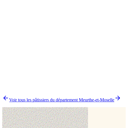
Atelier en présentiel
1
Boutique en ligne
1
Boutique physique
1
Impression alimentaire
1
▸
Combien y a-t-il de pâtissiers indépendants à Jarny ?
▸
Quels délais prévoir pour commander un gâteau ?
▸
Livraison ou retrait à Jarny ?
▸
Comment comparer plusieurs pâtissiers en une fois ?
Voir tous les pâtissiers du département
Meurthe-et-Moselle