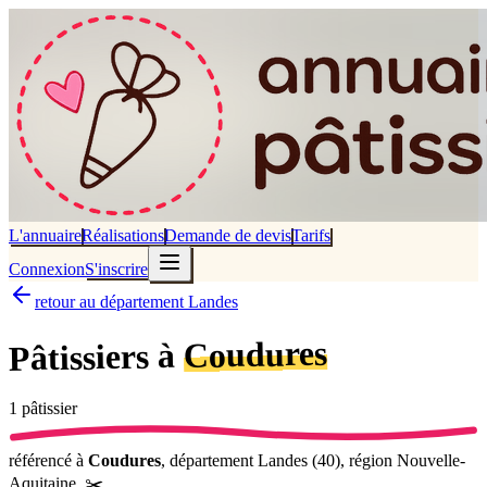
L'annuaire
Réalisations
Demande de devis
Tarifs
Connexion
S'inscrire
retour au département Landes
Coudures
Pâtissiers à
1
pâtissier
référencé
à
Coudures
, département
Landes
(
40
), région
Nouvelle-
Aquitaine
.
✂️