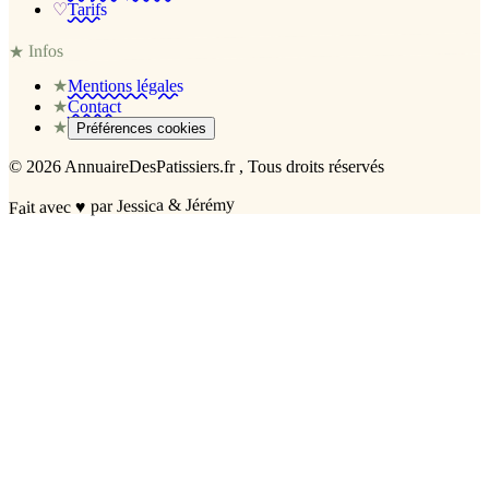
♡
Tarifs
Infos
★
★
Mentions légales
★
Contact
★
Préférences cookies
©
2026
AnnuaireDesPatissiers.fr
, Tous droits réservés
par Jessica & Jérémy
♥
Fait avec