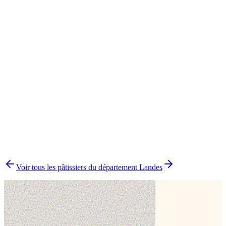
Biscuit
1
Cake design
1
Pâtisserie traditionnelle
1
▸
Combien y a-t-il de pâtissiers indépendants à Coudures ?
▸
Quels délais prévoir pour commander un gâteau ?
▸
Livraison ou retrait à Coudures ?
▸
Comment comparer plusieurs pâtissiers en une fois ?
Voir tous les pâtissiers du département
Landes