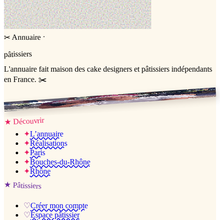
·
Annuaire
✂
pâtissiers
L'annuaire
fait maison
des cake designers et pâtissiers indépendants
en France. ✂️
Jessica & Jérémy ♡
Découvrir
★
✦
L’annuaire
✦
Réalisations
✦
Paris
✦
Bouches-du-Rhône
✦
Rhône
★
Pâtissiers
♡
Créer mon compte
♡
Espace pâtissier