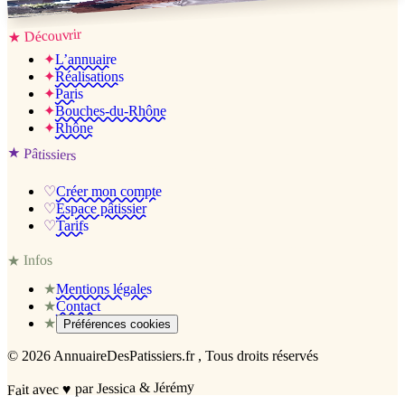
Jessica & Jérémy ♡
Découvrir
★
✦
L’annuaire
✦
Réalisations
✦
Paris
✦
Bouches-du-Rhône
✦
Rhône
★
Pâtissiers
♡
Créer mon compte
♡
Espace pâtissier
♡
Tarifs
Infos
★
★
Mentions légales
★
Contact
★
Préférences cookies
©
2026
AnnuaireDesPatissiers.fr
, Tous droits réservés
par Jessica & Jérémy
♥
Fait avec