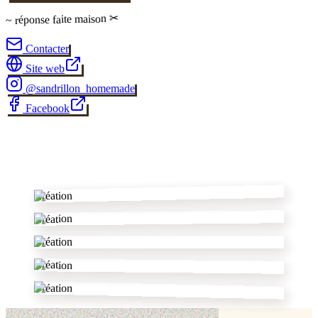
✂
faite maison
~ réponse
Contacter
Site web
@
sandrillon_homemade
Facebook
✂
Création
Création
Création
Création
Création