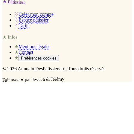
★
Pâtissiers
♡
Créer mon compte
♡
Espace pâtissier
♡
Tarifs
Infos
★
★
Mentions légales
★
Contact
★
Préférences cookies
©
2026
AnnuaireDesPatissiers.fr
, Tous droits réservés
par Jessica & Jérémy
♥
Fait avec