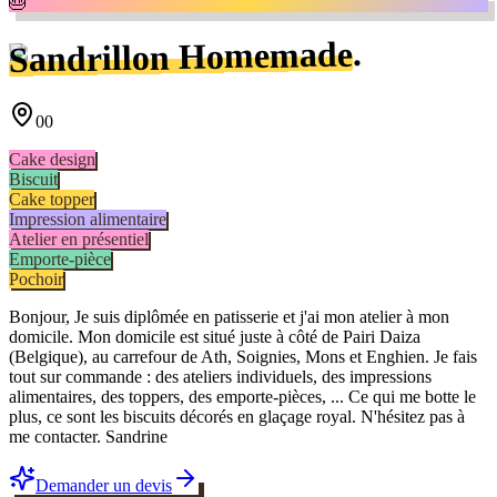
🎂
.
Sandrillon Homemade
00
Cake design
Biscuit
Cake topper
Impression alimentaire
Atelier en présentiel
Emporte-pièce
Pochoir
Bonjour, Je suis diplômée en patisserie et j'ai mon atelier à mon
domicile. Mon domicile est situé juste à côté de Pairi Daiza
(Belgique), au carrefour de Ath, Soignies, Mons et Enghien. Je fais
tout sur commande : des ateliers individuels, des impressions
alimentaires, des toppers, des emporte-pièces, ... Ce qui me botte le
plus, ce sont les biscuits décorés en glaçage royal. N'hésitez pas à
me contacter. Sandrine
Demander un devis