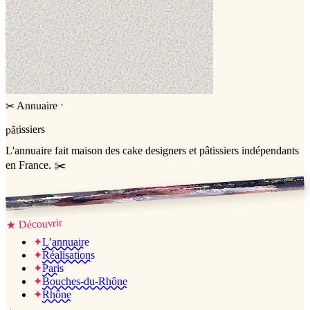
·
Annuaire
✂
pâtissiers
L'annuaire
fait maison
des cake designers et pâtissiers indépendants
en France. ✂️
Jessica & Jérémy ♡
Découvrir
★
✦
L’annuaire
✦
Réalisations
✦
Paris
✦
Bouches-du-Rhône
✦
Rhône