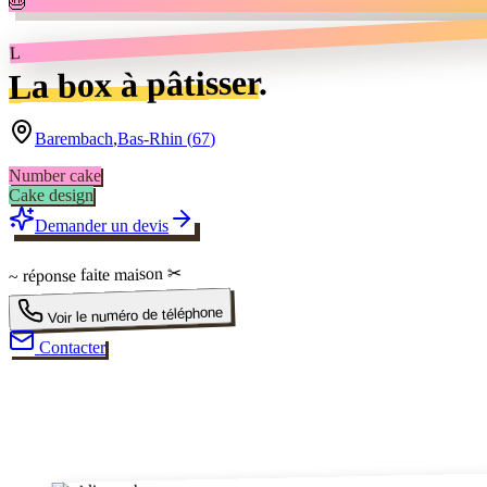
🎂
L
.
La box à pâtisser
Barembach
,
Bas-Rhin
(
67
)
Number cake
Cake design
Demander un devis
✂
faite maison
~ réponse
Voir le numéro de téléphone
Contacter
✂