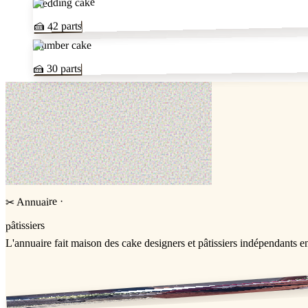
Wedding cake
parts
42
🍰
Number cake
parts
30
🍰
·
Annuaire
✂
pâtissiers
L'annuaire
fait maison
des cake designers et pâtissiers indépendants e
Jessica & Jérémy ♡