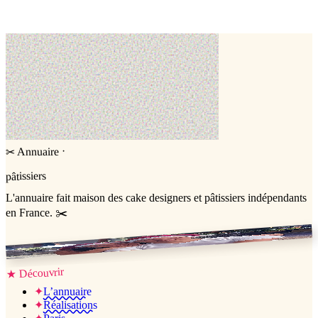
Argenteuil,
Val-d'Oise (95)
Cake design
·
Annuaire
✂
pâtissiers
L'annuaire
fait maison
des cake designers et pâtissiers indépendants
en France. ✂️
Jessica & Jérémy ♡
Découvrir
★
✦
L’annuaire
✦
Réalisations