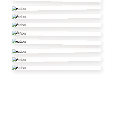
Création
Création
Création
Création
Création
Création
Création
Création
dans le Val-d'Oise
autres pâtissiers
✦
voir tout le département
ParissAvecMimii