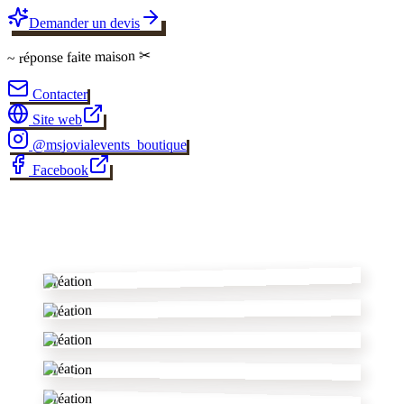
Demander un devis
✂
faite maison
~ réponse
Contacter
Site web
@
msjovialevents_boutique
Facebook
✂
Création
Création
Création
Création
Création