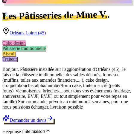
🎂
.
Les Pâtisseries de Mme V.
Orléans
,
Loiret
(
45
)
Cake design
Pâtisserie traditionnelle
Biscuit
Traiteur
Bonjour, Pâtissière installée sur l'agglomération d'Orléans (45), Je
fais de la pâtisserie traditionnelle, des sablés décorés, fours sec
(muffins, tuiles aux amandes financiers.....), cake design,
croquembouche, alpha/number/form cake, traiteur sucré (petits
fours), viennoiseries, brioches....pour tous vos évènements (mariage,
anniversaire, EVJF, EVJF, ou tout simplement pour votre repas en
famille) Sur commande, prévoir au minimum 2 semaines, pour que
nous puissions échanger. livraison possible
Demander un devis
✂
faite maison
~ réponse