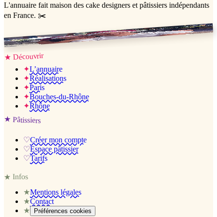
L'annuaire
fait maison
des cake designers et pâtissiers indépendants
en France. ✂️
Jessica & Jérémy ♡
Découvrir
★
✦
L’annuaire
✦
Réalisations
✦
Paris
✦
Bouches-du-Rhône
✦
Rhône
★
Pâtissiers
♡
Créer mon compte
♡
Espace pâtissier
♡
Tarifs
Infos
★
★
Mentions légales
★
Contact
★
Préférences cookies