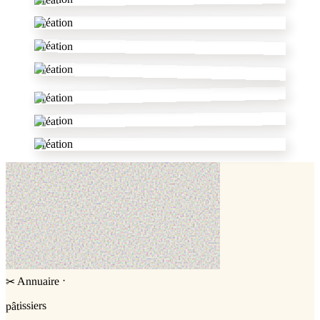
Création
Création
Création
Création
Création
Création
·
Annuaire
✂
pâtissiers