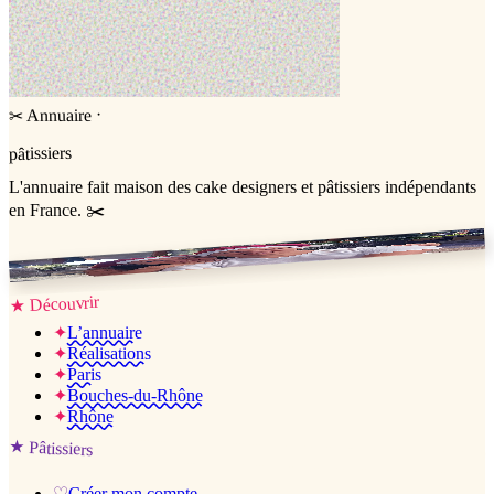
·
Annuaire
✂
pâtissiers
L'annuaire
fait maison
des cake designers et pâtissiers indépendants
en France. ✂️
Jessica & Jérémy ♡
Découvrir
★
✦
L’annuaire
✦
Réalisations
✦
Paris
✦
Bouches-du-Rhône
✦
Rhône
★
Pâtissiers
♡
Créer mon compte