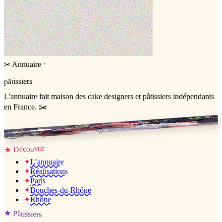
·
Annuaire
✂
pâtissiers
L'annuaire
fait maison
des cake designers et pâtissiers indépendants
en France. ✂️
Jessica & Jérémy ♡
Découvrir
★
✦
L’annuaire
✦
Réalisations
✦
Paris
✦
Bouches-du-Rhône
✦
Rhône
★
Pâtissiers