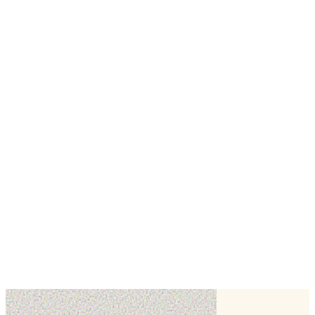
✦ Détails
Création réalisée en juillet 2025 par Les délices d'Enoah, pâtissier à
Nailly.
Demander un devis
Les délices d'Enoah
autres créations de
✂
voir toute la fiche
Création
Création
Création
Création
Création
Création