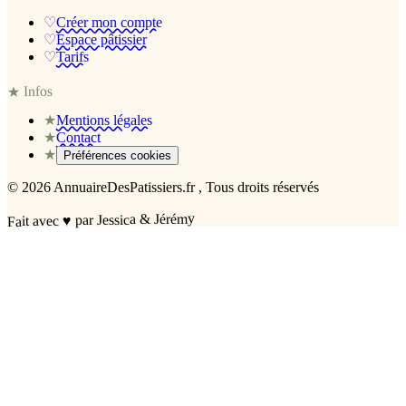
♡
Créer mon compte
♡
Espace pâtissier
♡
Tarifs
Infos
★
★
Mentions légales
★
Contact
★
Préférences cookies
©
2026
AnnuaireDesPatissiers.fr
, Tous droits réservés
par Jessica & Jérémy
♥
Fait avec