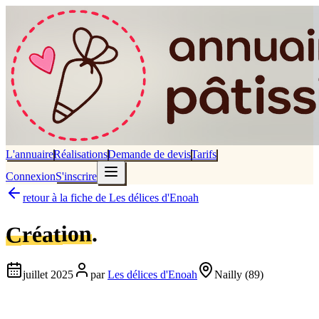
L'annuaire
Réalisations
Demande de devis
Tarifs
Connexion
S'inscrire
retour à la fiche de
Les délices d'Enoah
.
Création
juillet 2025
par
Les délices d'Enoah
Nailly
(89)