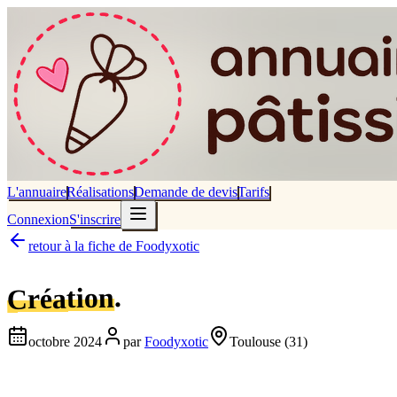
L'annuaire
Réalisations
Demande de devis
Tarifs
Connexion
S'inscrire
retour à la fiche de
Foodyxotic
.
Création
octobre 2024
par
Foodyxotic
Toulouse
(31)