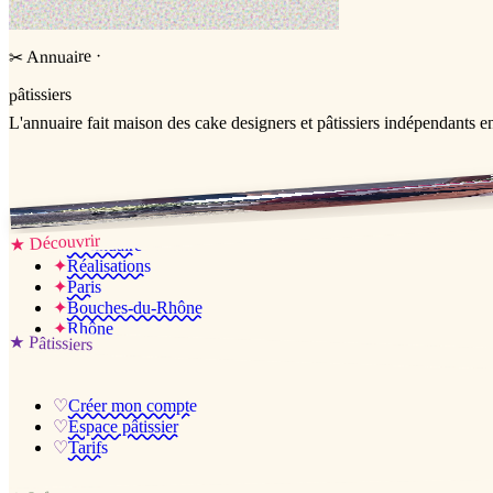
·
Annuaire
✂
pâtissiers
L'annuaire
fait maison
des cake designers et pâtissiers indépendants e
Jessica & Jérémy ♡
Découvrir
★
✦
L’annuaire
✦
Réalisations
✦
Paris
✦
Bouches-du-Rhône
✦
Rhône
★
Pâtissiers
♡
Créer mon compte
♡
Espace pâtissier
♡
Tarifs