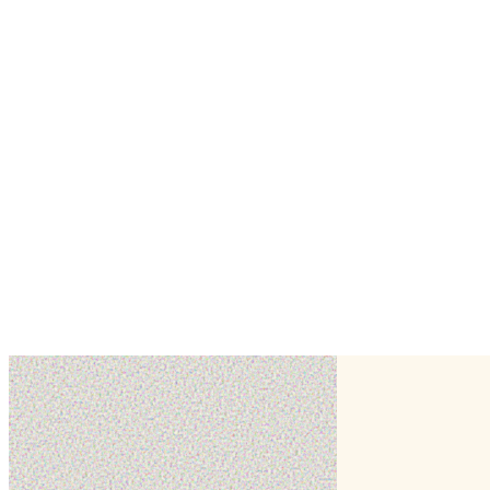
✦ Détails
Création réalisée en octobre 2024 par Foodyxotic, pâtissier à Toulous
Demander un devis
Foodyxotic
autres créations de
✂
voir toute la fiche
Création
Création
Création
Création