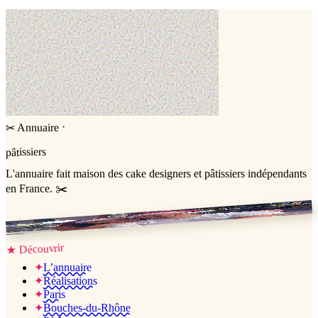
·
Annuaire
✂
pâtissiers
L'annuaire
fait maison
des cake designers et pâtissiers indépendants
en France. ✂️
Jessica & Jérémy ♡
Découvrir
★
✦
L’annuaire
✦
Réalisations
✦
Paris
✦
Bouches-du-Rhône