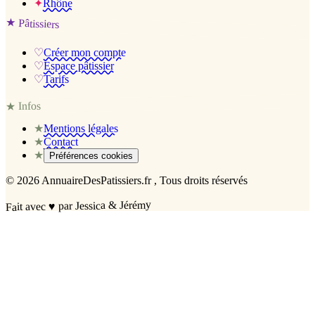
✦
Rhône
★
Pâtissiers
♡
Créer mon compte
♡
Espace pâtissier
♡
Tarifs
Infos
★
★
Mentions légales
★
Contact
★
Préférences cookies
©
2026
AnnuaireDesPatissiers.fr
, Tous droits réservés
par Jessica & Jérémy
♥
Fait avec