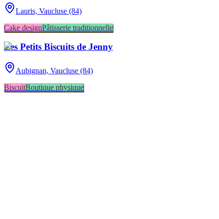
Lauris,
Vaucluse (84)
Cake design
Pâtisserie traditionnelle
Les Petits Biscuits de Jenny
Aubignan,
Vaucluse (84)
Biscuit
Boutique physique
Aubignan
1
Lauris
1
Le pontet
1