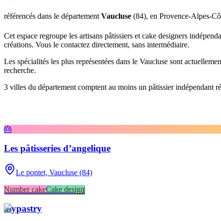
référencé
s
dans le département
Vaucluse
(
84
),
en Provence-Alpes-Cô
Cet espace regroupe les artisans pâtissiers et cake designers indépend
créations. Vous le contactez directement, sans intermédiaire.
Les spécialités les plus représentées
dans le Vaucluse
sont actuelleme
recherche.
3
ville
s
du département compte
nt
au moins un pâtissier indépendant réf
🎂
Les pâtisseries d’angelique
Le pontet,
Vaucluse (84)
Number cake
Cake design
lilypastry