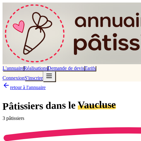
L'annuaire
Réalisations
Demande de devis
Tarifs
Connexion
S'inscrire
retour à l'annuaire
Vaucluse
dans le
Pâtissiers
3
pâtissier
s