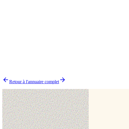
Cake design
2
Biscuit
1
Boutique physique
1
Number cake
1
Pâtisserie traditionnelle
1
▸
Combien y a-t-il de pâtissiers indépendants dans le Vaucluse ?
▸
Quels délais prévoir pour commander un gâteau ?
▸
Livraison ou retrait sur place ?
▸
Comment choisir le bon pâtissier ?
▸
Pourquoi choisir un pâtissier indépendant ?
Retour à l'annuaire complet