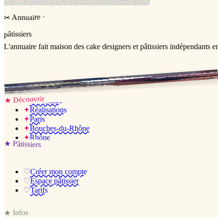
·
Annuaire
✂
pâtissiers
L'annuaire
fait maison
des cake designers et pâtissiers indépendants e
Jessica & Jérémy ♡
Découvrir
★
✦
L’annuaire
✦
Réalisations
✦
Paris
✦
Bouches-du-Rhône
✦
Rhône
★
Pâtissiers
♡
Créer mon compte
♡
Espace pâtissier
♡
Tarifs
Infos
★