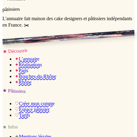
pâtissiers
L'annuaire
fait maison
des cake designers et pâtissiers indépendants
en France. ✂️
Jessica & Jérémy ♡
Découvrir
★
✦
L’annuaire
✦
Réalisations
✦
Paris
✦
Bouches-du-Rhône
✦
Rhône
★
Pâtissiers
♡
Créer mon compte
♡
Espace pâtissier
♡
Tarifs
Infos
★
★
Mentions légales