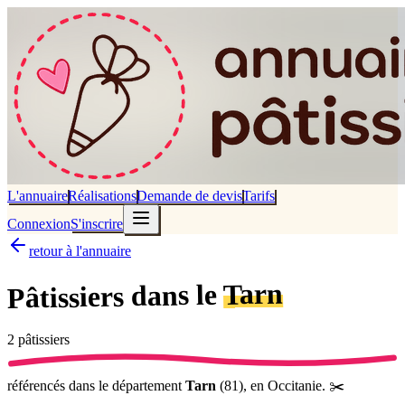
L'annuaire
Réalisations
Demande de devis
Tarifs
Connexion
S'inscrire
retour à l'annuaire
Tarn
dans le
Pâtissiers
2
pâtissier
s
référencé
s
dans le département
Tarn
(
81
),
en Occitanie
.
✂️