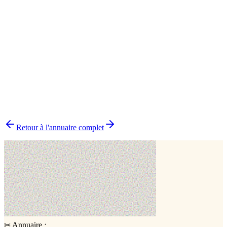
Atelier en présentiel
1
Biscuit
1
Cake topper
1
Modelage
1
Traiteur
1
▸
Combien y a-t-il de pâtissiers indépendants dans le Tarn ?
▸
Quels délais prévoir pour commander un gâteau ?
▸
Livraison ou retrait sur place ?
▸
Comment choisir le bon pâtissier ?
▸
Pourquoi choisir un pâtissier indépendant ?
Retour à l'annuaire complet
·
Annuaire
✂