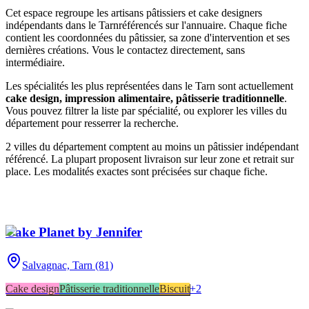
Cet espace regroupe les artisans pâtissiers et cake designers
indépendants
dans le Tarn
référencés sur l'annuaire. Chaque fiche
contient les coordonnées du pâtissier, sa zone d'intervention et ses
dernières créations. Vous le contactez directement, sans
intermédiaire.
Les spécialités les plus représentées
dans le Tarn
sont actuellement
cake design, impression alimentaire, pâtisserie traditionnelle
.
Vous pouvez filtrer la liste par spécialité, ou explorer les villes du
département pour resserrer la recherche.
2
ville
s
du département compte
nt
au moins un pâtissier indépendant
référencé. La plupart proposent livraison sur leur zone et retrait sur
place. Les modalités exactes sont précisées sur chaque fiche.
Cake Planet by Jennifer
Salvagnac,
Tarn (81)
Cake design
Pâtisserie traditionnelle
Biscuit
+
2