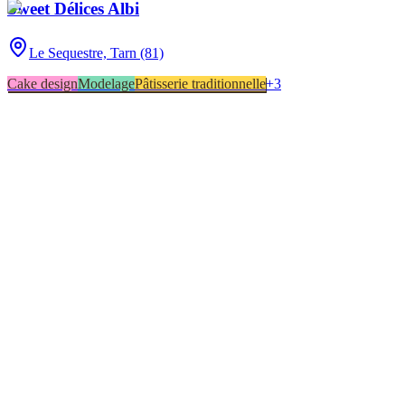
Sweet Délices Albi
Le Sequestre,
Tarn (81)
Cake design
Modelage
Pâtisserie traditionnelle
+
3
Le Sequestre
1
Salvagnac
1
Cake design
2
Impression alimentaire
2
Pâtisserie traditionnelle
2