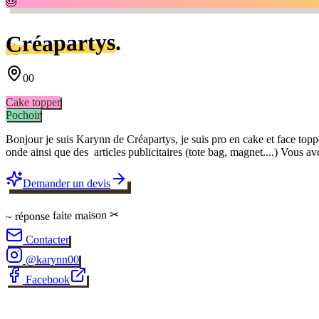
🎂
.
Créapartys
00
Cake topper
Pochoir
Bonjour je suis Karynn de Créapartys, je suis pro en cake et face topper
onde ainsi que des articles publicitaires (tote bag, magnet....) Vous ave
Demander un devis
✂
faite maison
~ réponse
Contacter
@
karynn00
Facebook