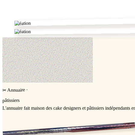
✂
Création
Création
·
Annuaire
✂
pâtissiers
L'annuaire
fait maison
des cake designers et pâtissiers indépendants e
Jessica & Jérémy ♡