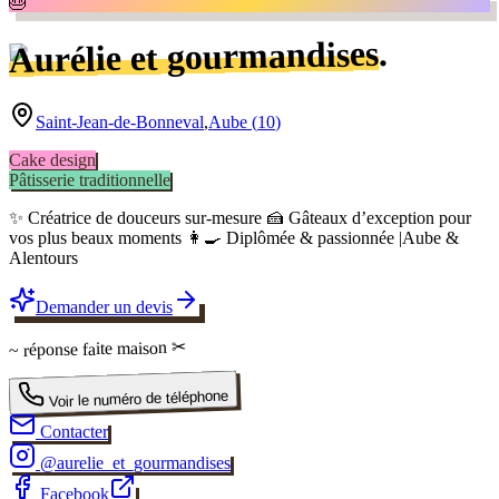
🎂
.
Aurélie et gourmandises
Saint-Jean-de-Bonneval
,
Aube
(
10
)
Cake design
Pâtisserie traditionnelle
✨ Créatrice de douceurs sur-mesure 🍰 Gâteaux d’exception pour
vos plus beaux moments 👩‍🍳 Diplômée & passionnée |Aube &
Alentours
Demander un devis
✂
faite maison
~ réponse
Voir le numéro de téléphone
Contacter
@
aurelie_et_gourmandises
Facebook