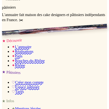
pâtissiers
L'annuaire
fait maison
des cake designers et pâtissiers indépendants
en France. ✂️
Jessica & Jérémy ♡
Découvrir
★
✦
L’annuaire
✦
Réalisations
✦
Paris
✦
Bouches-du-Rhône
✦
Rhône
★
Pâtissiers
♡
Créer mon compte
♡
Espace pâtissier
♡
Tarifs
Infos
★
★
Mentions légales