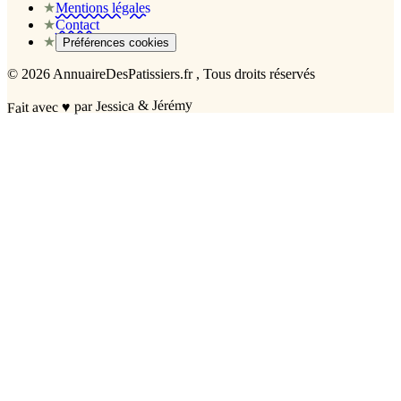
★
Mentions légales
★
Contact
★
Préférences cookies
©
2026
AnnuaireDesPatissiers.fr
, Tous droits réservés
par Jessica & Jérémy
♥
Fait avec