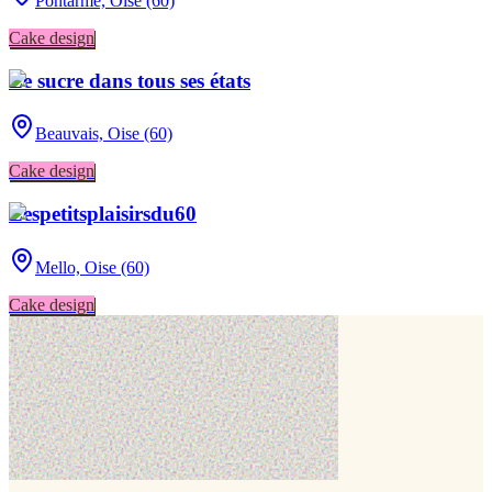
Pontarmé,
Oise (60)
Cake design
Le sucre dans tous ses états
Beauvais,
Oise (60)
Cake design
Lespetitsplaisirsdu60
Mello,
Oise (60)
Cake design