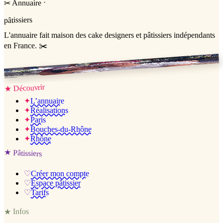
·
Annuaire
✂
pâtissiers
L'annuaire
fait maison
des cake designers et pâtissiers indépendants
en France. ✂️
Jessica & Jérémy ♡
Découvrir
★
✦
L’annuaire
✦
Réalisations
✦
Paris
✦
Bouches-du-Rhône
✦
Rhône
★
Pâtissiers
♡
Créer mon compte
♡
Espace pâtissier
♡
Tarifs
Infos
★