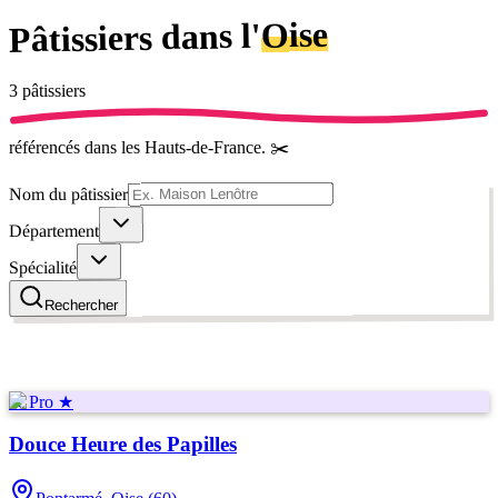
Oise
dans l'
Pâtissiers
3
pâtissier
s
référencé
s
dans les Hauts-de-France
.
✂️
Nom du pâtissier
Département
Spécialité
Rechercher
★ Pro ★
Douce Heure des Papilles