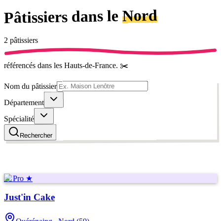
Nord
dans le
Pâtissiers
2
pâtissier
s
référencé
s
dans les Hauts-de-France
.
✂️
Nom du pâtissier
Département
Spécialité
Rechercher
★ Pro ★
Just'in Cake