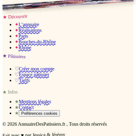
Jessica & Jérémy ♡
Découvrir
★
✦
L’annuaire
✦
Réalisations
✦
Paris
✦
Bouches-du-Rhône
✦
Rhône
★
Pâtissiers
♡
Créer mon compte
♡
Espace pâtissier
♡
Tarifs
Infos
★
★
Mentions légales
★
Contact
★
Préférences cookies
©
2026
AnnuaireDesPatissiers.fr
, Tous droits réservés
par Jessica & Jérémy
♥
Fait avec