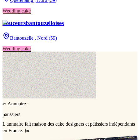
Quérénaing ,
Nord (59)
Wedding cake
douceursbantouzelloises
Bantouzelle ,
Nord (59)
Wedding cake
·
Annuaire
✂
pâtissiers
L'annuaire
fait maison
des cake designers et pâtissiers indépendants
en France. ✂️