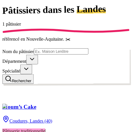
Landes
dans les
Pâtissiers
1
pâtissier
référencé
en Nouvelle-Aquitaine
.
✂️
Nom du pâtissier
Département
Spécialité
Rechercher
Moum’s Cake
Coudures,
Landes (40)
Pâtisserie traditionnelle