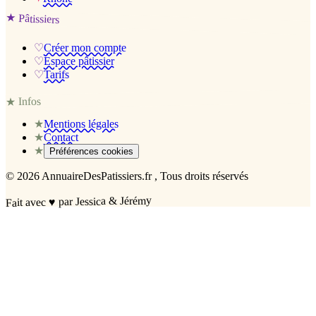
★
Pâtissiers
♡
Créer mon compte
♡
Espace pâtissier
♡
Tarifs
Infos
★
★
Mentions légales
★
Contact
★
Préférences cookies
©
2026
AnnuaireDesPatissiers.fr
, Tous droits réservés
par Jessica & Jérémy
♥
Fait avec