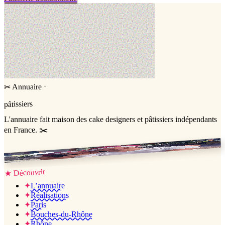
·
Annuaire
✂
pâtissiers
L'annuaire
fait maison
des cake designers et pâtissiers indépendants
en France. ✂️
Jessica & Jérémy ♡
Découvrir
★
✦
L’annuaire
✦
Réalisations
✦
Paris
✦
Bouches-du-Rhône
✦
Rhône