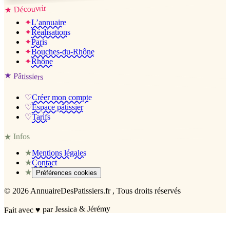
Découvrir
★
✦
L’annuaire
✦
Réalisations
✦
Paris
✦
Bouches-du-Rhône
✦
Rhône
★
Pâtissiers
♡
Créer mon compte
♡
Espace pâtissier
♡
Tarifs
Infos
★
★
Mentions légales
★
Contact
★
Préférences cookies
©
2026
AnnuaireDesPatissiers.fr
, Tous droits réservés
par Jessica & Jérémy
♥
Fait avec