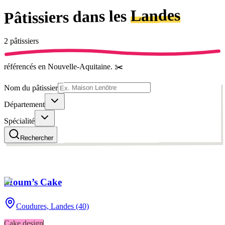
Landes
dans les
Pâtissiers
2
pâtissier
s
référencé
s
en Nouvelle-Aquitaine
.
✂️
Nom du pâtissier
Département
Spécialité
Rechercher
Moum’s Cake
Coudures,
Landes (40)
Cake design