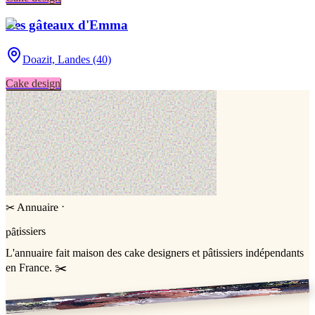
Les gâteaux d'Emma
Doazit,
Landes (40)
Cake design
·
Annuaire
✂
pâtissiers
L'annuaire
fait maison
des cake designers et pâtissiers indépendants
en France. ✂️
Jessica & Jérémy ♡